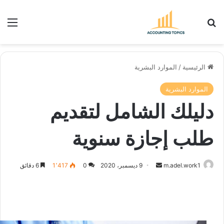
بحث عن
الق
الرئيسية
/
الموارد البشرية
الموارد البشرية
دليلك الشامل لتقديم
طلب إجازة سنوية
أرسل
m.adel.work1
9 ديسمبر، 2020
0
1٬417
6 دقائق
بريدا
إلكترونيا