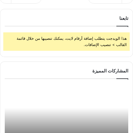
تابعنا
هذا الويدجت يتطلب إضافة أرقام لايت، يمكنك تنصيبها من خلال قائمة
القالب > تنصيب الإضافات.
المشاركات المميزة
ما
هي
الضريبة
الانتقائية
والسلع
التي
تشملها
ونسبتها