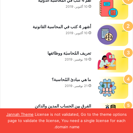
أهم 4 كتب في المحاسبة الدولية
10 أكتوبر، 2019
أشهر 4 كتب في المحاسبة القانونية
10 أكتوبر، 2019
تعريف المُحاسبَة ووظائفها
19 نوفمبر، 2019
ما هي مبادئ المُحاسبة؟
21 نوفمبر، 2019
الفرق بين الحساب المدين والدائن
7 ديسمبر، 2019
Jannah Theme
License is not validated, Go to the theme options
page to validate the license, You need a single license for each
domain name.
يسبوك
‫X
ماسنجر
واتساب
تيلقرام
ڤايبر
لاين