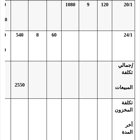
90
1080
9
120
20/1
120
90
540
8
60
24/1
60
إ
جمالي
تكلفة
2550
المبيعات
تكلفة
المخزون
آخر
المدة