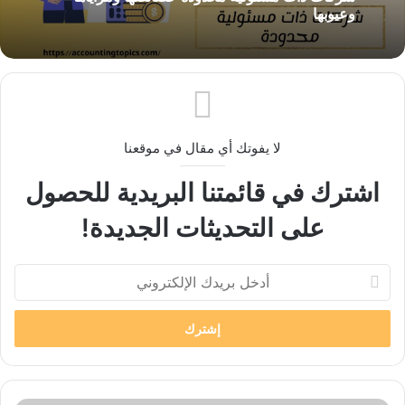
3 احتمالات تواجه موظفي الحسابات عند جرد
18 أغسطس، 2023
الإيرادات – تابع جرد الإيرادات
شركات ذات مسئولية محدودة خصائصها ومزاياها
وعيوبها
لا يفوتك أي مقال في موقعنا
اشترك في قائمتنا البريدية للحصول
على التحديثات الجديدة!
أدخل
بريدك
الإلكتروني