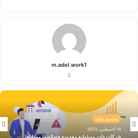
m.adel.work1
موقع
الويب
محاسبة مالية
26 مارس، 2021
محاسبة مالية