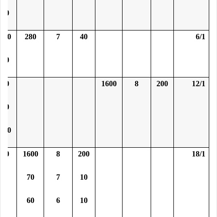
50
100
280
7
40
6/1
10
60
1600
8
200
12/1
10
200
90
1600
8
200
18/1
70
7
10
60
6
10