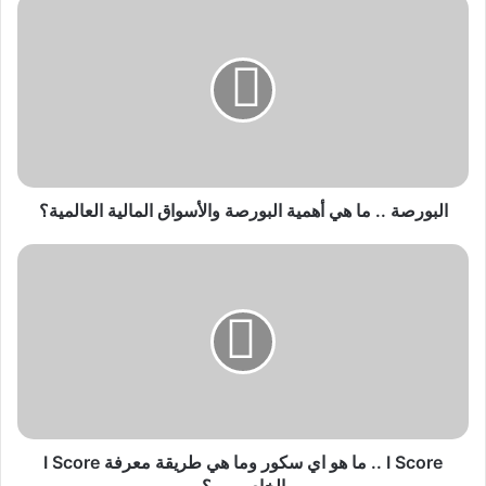
البورصة
..
ما
هي
أهمية
البورصة
والأسواق
المالية
العالمية؟
البورصة .. ما هي أهمية البورصة والأسواق المالية العالمية؟
I
Score
..
ما
هو
اي
سكور
وما
هي
طريقة
I Score .. ما هو اي سكور وما هي طريقة معرفة I Score
معرفة