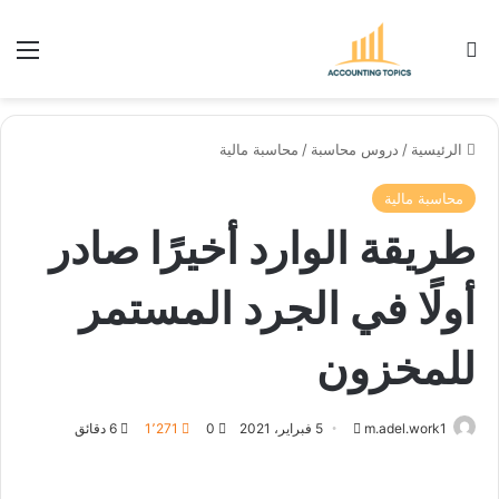
بحث عن
الق
الرئيسية
/
دروس محاسبة
/
محاسبة مالية
محاسبة مالية
طريقة الوارد أخيرًا صادر
أولًا في الجرد المستمر
للمخزون
أرسل
m.adel.work1
5 فبراير، 2021
0
1٬271
6 دقائق
بريدا
إلكترونيا