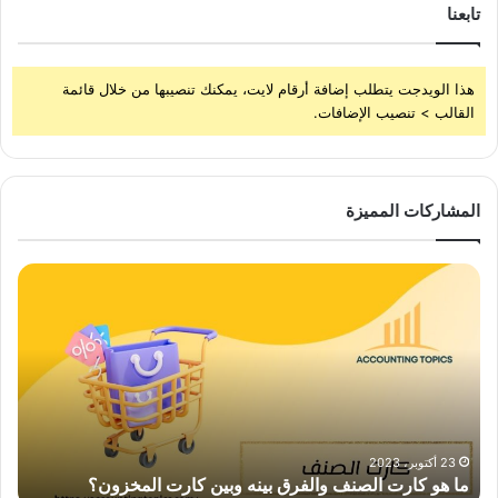
تابعنا
هذا الويدجت يتطلب إضافة أرقام لايت، يمكنك تنصيبها من خلال قائمة
القالب > تنصيب الإضافات.
المشاركات المميزة
ما
ما
هو
هي
كارت
الض
الصنف
الان
والفرق
وال
بينه
الت
وبين
تشم
كارت
ونس
المخزون؟
23 أكتوبر، 2023
ما هو كارت الصنف والفرق بينه وبين كارت المخزون؟
م