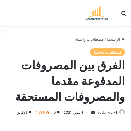
بحث عن
الق
الرئيسية
/
مصطلحات واسئلة
مصطلحات واسئلة
الفرق بين المصروفات
المدفوعة مقدما
والمصروفات المستحقة
أرسل
m.adel.work1
4 يناير، 2021
0
1٬656
5 دقائق
بريدا
إلكترونيا