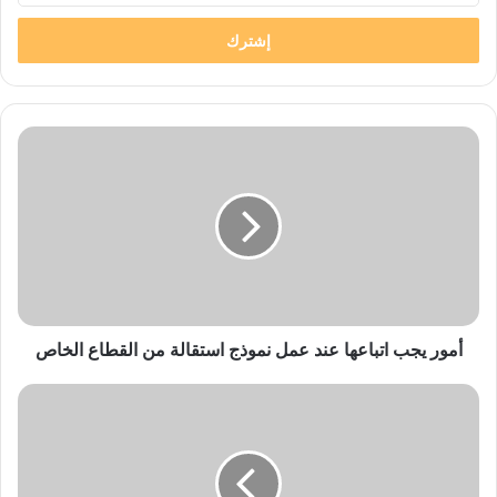
الإلكتروني
أمور
يجب
اتباعها
عند
عمل
نموذج
استقالة
من
القطاع
الخاص
أمور يجب اتباعها عند عمل نموذج استقالة من القطاع الخاص
الخطوات
اللازمة
لإنشاء
حساب
التوفير